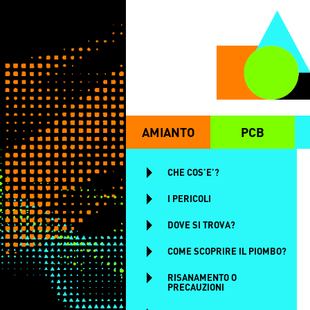
Salta al contenuto principale
AMIANTO
PCB
MENU PRINCIPALE
CHE COS’E’?
I PERICOLI
DOVE SI TROVA?
COME SCOPRIRE IL PIOMBO?
RISANAMENTO O
PRECAUZIONI