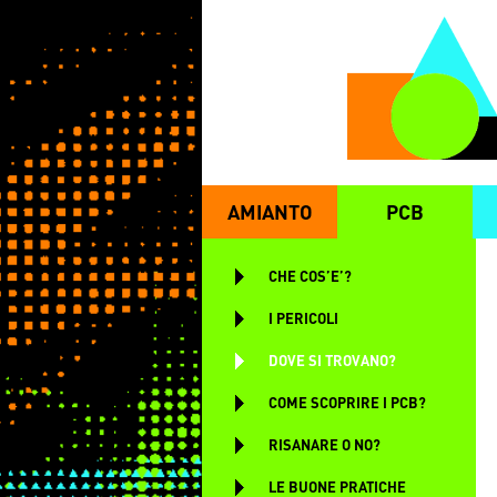
Salta al contenuto principale
AMIANTO
PCB
MENU PRINCIPALE
CHE COS’E’?
I PERICOLI
DOVE SI TROVANO?
COME SCOPRIRE I PCB?
RISANARE O NO?
LE BUONE PRATICHE