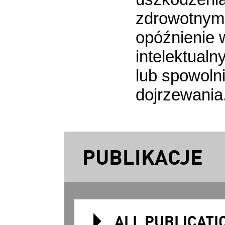
zdrowotnymi,
opóźnienie 
intelektualn
lub spowoln
dojrzewania
PUBLIKACJE
ALL PUBLICATI