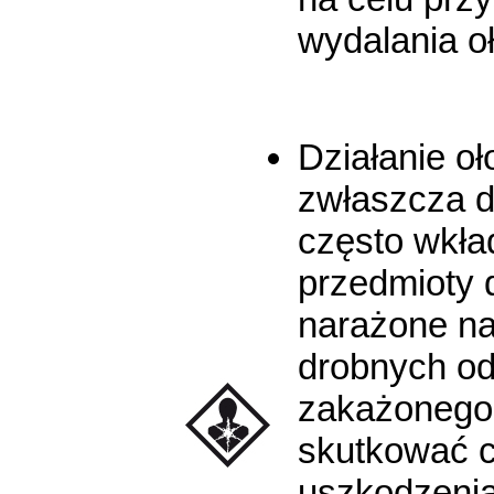
wydalania o
Działanie oł
zwłaszcza dl
często wkła
przedmioty 
narażone na
drobnych od
zakażonego
skutkować c
uszkodzenia