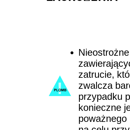
Nieostrożne 
zawierający
zatrucie, kt
zwalcza bar
przypadku 
konieczne j
poważnego 
na celu prz