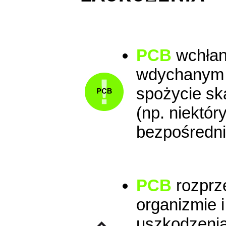
PCB
wchłan
wdychanym 
spożycie sk
(np. niektór
bezpośredni
PCB
rozprze
organizmie
uszkodzenia