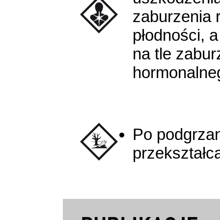
zaburzenia 
płodności, 
na tle zabu
hormonalne
Po podgrza
przekształca