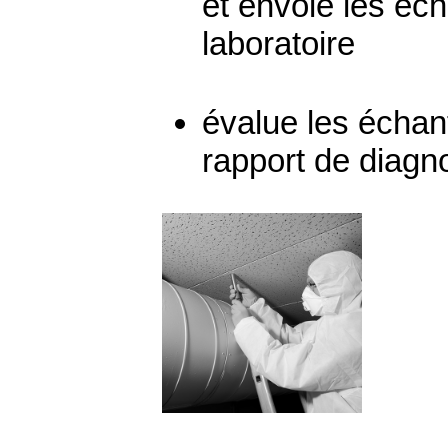
et envoie les éch
laboratoire
évalue les échant
rapport de diagn