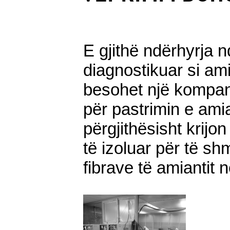
E gjithë ndërhyrja n
diagnostikuar si ami
besohet një kompani
për pastrimin e amia
përgjithësisht krij
të izoluar për të s
fibrave të amiantit n