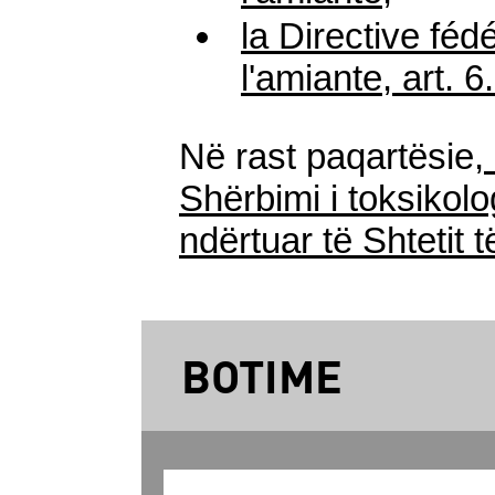
la Directive fé
l'
amiante
, art. 
Në rast paqartësie,
Shërbimi i toksikolog
ndërtuar të Shtetit 
BOTIME