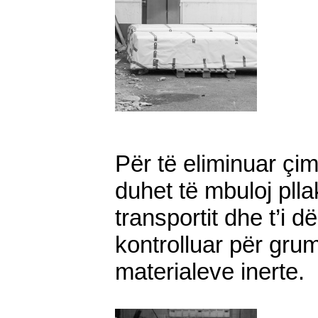
Për të eliminuar çi
duhet të mbuloj pllak
transportit dhe t’i d
kontrolluar për grum
materialeve inerte.