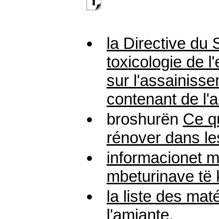
la Directive du 
toxicologie de l
sur l'assainiss
contenant de l'
a
broshurën
Ce qu
rénover dans les
informacionet m
mbeturinave të k
la liste des mat
l'
amiante
,