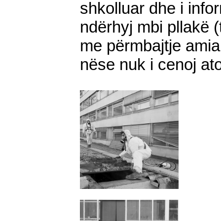
shkolluar dhe i inf
ndërhyj mbi pllakë (
me përmbajtje amian
nëse nuk i cenoj ato