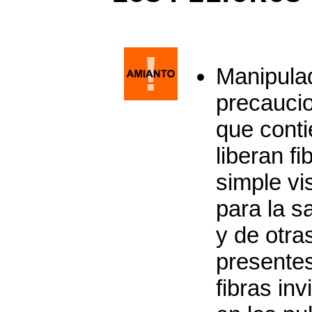
Manipula
precaucio
que cont
liberan fi
simple vi
para la s
y de otra
presentes
fibras in